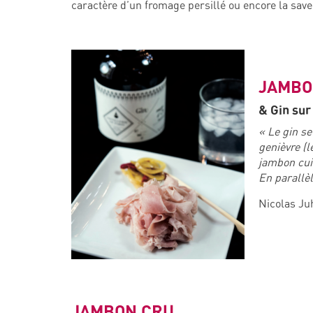
caractère d’un fromage persillé ou encore la sav
JAMBO
& Gin sur
« Le gin s
genièvre (
jambon cuit
En parallèl
Nicolas Juh
JAMBON CRU