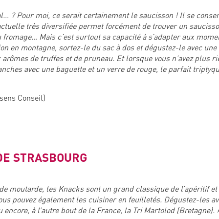
al… ? Pour moi, ce serait certainement le saucisson ! Il se conser
ctuelle très diversifiée permet forcément de trouver un saucisso
u fromage… Mais c’est surtout sa capacité à s’adapter aux mome
on en montagne, sortez-le du sac à dos et dégustez-le avec un
x arômes de truffes et de pruneau. Et lorsque vous n’avez plus r
anches avec une baguette et un verre de rouge, le parfait triptyq
sens Conseil)
DE STRASBOURG
moutarde, les Knacks sont un grand classique de l’apéritif et 
us pouvez également les cuisiner en feuilletés. Dégustez-les ave
u encore, à l’autre bout de la France, la Tri Martolod (Bretagne). 