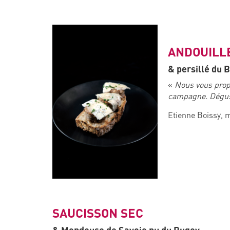
ANDOUILL
& persillé du 
«
Nous vous propos
campagne. Dégus
Etienne Boissy, 
SAUCISSON SEC