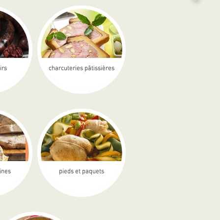
irs
charcuteries pâtissières
rines
pieds et paquets