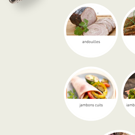
andouilles
jambons cuits
jamb