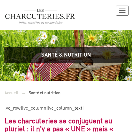
Togg
navig
SANTÉ & NUTRITION
→
Santé et nutrition
Accueil
[vc_row][vc_column][vc_column_text]
Les charcuteries se conjuguent au
pluriel : il n’y a pas « UNE » mais «