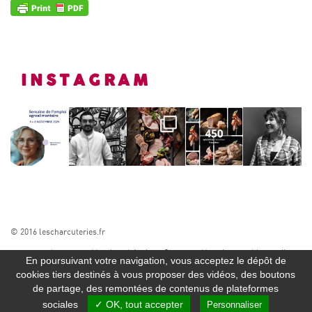
INSTAGRAM
© 2016 lescharcuteries.fr
A propos
Mentions Légales
Contact
Newsletter
Liens utiles
En poursuivant votre navigation, vous acceptez le dépôt de
SUIVEZ-NOUS
cookies tiers destinés à vous proposer des vidéos, des boutons
de partage, des remontées de contenus de plateformes
sociales
✓ OK, tout accepter
Personnaliser