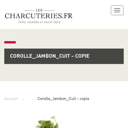
Toggl
naviga
COROLLE_JAMBON_CUIT – COPIE
→
→
Corolle_Jambon_Cuit – copie
Accueil