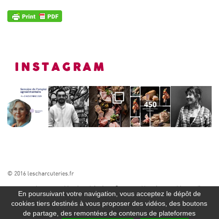
INSTAGRAM
© 2016 lescharcuteries.fr
A propos
Mentions Légales
Contact
Newsletter
Liens utiles
En poursuivant votre navigation, vous acceptez le dépôt de
SUIVEZ-NOUS
cookies tiers destinés à vous proposer des vidéos, des boutons
de partage, des remontées de contenus de plateformes