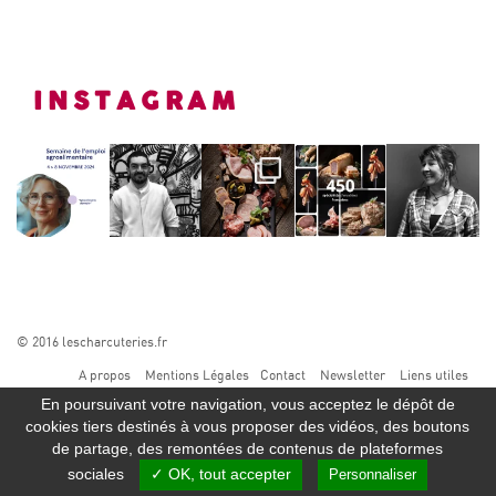
INSTAGRAM
© 2016 lescharcuteries.fr
A propos
Mentions Légales
Contact
Newsletter
Liens utiles
En poursuivant votre navigation, vous acceptez le dépôt de
SUIVEZ-NOUS
cookies tiers destinés à vous proposer des vidéos, des boutons
de partage, des remontées de contenus de plateformes
sociales
✓ OK, tout accepter
Personnaliser