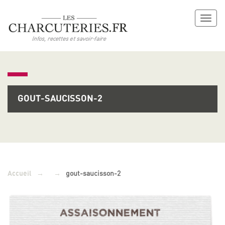
Toggl
naviga
GOUT-SAUCISSON-2
→
→
gout-saucisson-2
Accueil