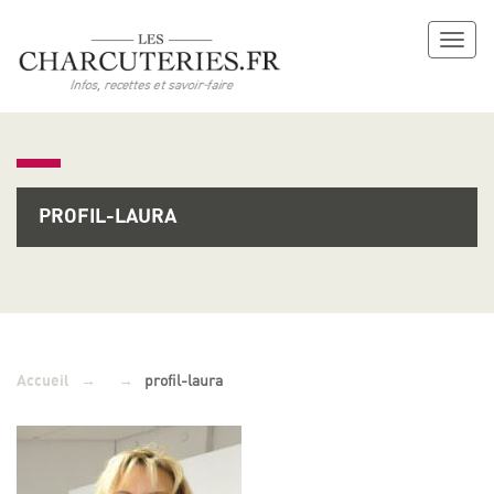
Toggl
naviga
PROFIL-LAURA
→
→
profil-laura
Accueil