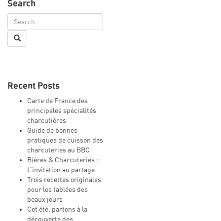
Search
sa
rouges,
salade
concombre
de
kiwi
jeunes
et
pousses
mascarpone
au
chou
rouge
Recent Posts
Carte de France des
principales spécialités
charcutières
Guide de bonnes
pratiques de cuisson des
charcuteries au BBQ
Bières & Charcuteries :
L’invitation au partage
Trois recettes originales
pour les tablées des
beaux jours
Cet été, partons à la
découverte des