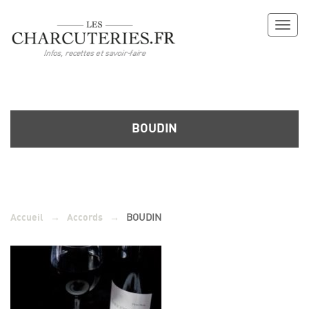
Toggl
naviga
BOUDIN
→
→
BOUDIN
Accueil
Accords