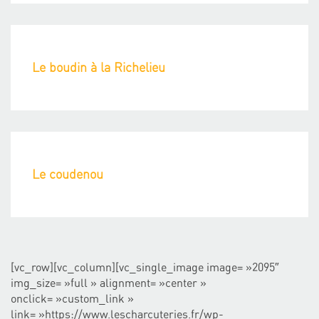
Le boudin à la Richelieu
Le coudenou
[vc_row][vc_column][vc_single_image image= »2095″
img_size= »full » alignment= »center »
onclick= »custom_link »
link= »https://www.lescharcuteries.fr/wp-