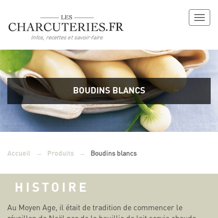
Toggl
naviga
BOUDINS BLANCS
→
→
Boudins blancs
Accueil
Produits
HISTOIRE
Au Moyen Age, il était de tradition de commencer le