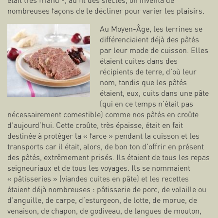
était très friand -, au fil des siècles, on inventa de
nombreuses façons de le décliner pour varier les plaisirs.
Au Moyen-Âge, les terrines se
différenciaient déjà des pâtés
par leur mode de cuisson. Elles
étaient cuites dans des
récipients de terre, d’où leur
nom, tandis que les pâtés
étaient, eux, cuits dans une pâte
(qui en ce temps n’était pas
nécessairement comestible) comme nos pâtés en croûte
d’aujourd’hui. Cette croûte, très épaisse, était en fait
destinée à protéger la « farce » pendant la cuisson et les
transports car il était, alors, de bon ton d’offrir en présent
des pâtés, extrêmement prisés. Ils étaient de tous les repas
seigneuriaux et de tous les voyages. Ils se nommaient
« pâtisseries » (viandes cuites en pâte) et les recettes
étaient déjà nombreuses : pâtisserie de porc, de volaille ou
d’anguille, de carpe, d’esturgeon, de lotte, de morue, de
venaison, de chapon, de godiveau, de langues de mouton,