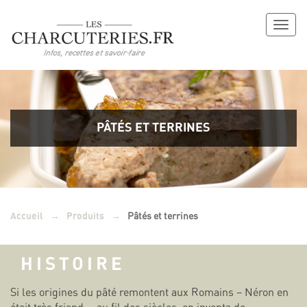
Toggl
naviga
PÂTÉS ET TERRINES
→
→
Pâtés et terrines
Accueil
Produits
HISTOIRE
Si les origines du pâté remontent aux Romains – Néron en