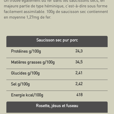
On trouve également du fer dans les saucissons secs, en
majeure partie de type héminique, c’est-à-dire sous forme
facilement assimilable. 100g de saucisson sec contiennent
en moyenne 1,27mg de fer.
Saucisson sec pur porc
24,3
34,5
2,41
2,42
418
Rosette, jésus et fuseau