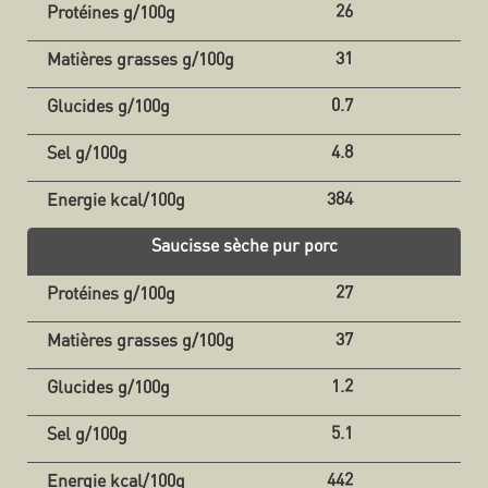
26
31
0.7
4.8
384
Saucisse sèche pur porc
27
37
1.2
5.1
442