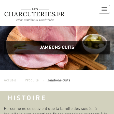
Toggl
naviga
JAMBONS CUITS
→
→
Jambons cuits
Accueil
Produits
HISTOIRE
Personne ne se souvient que la famille des suidés, à