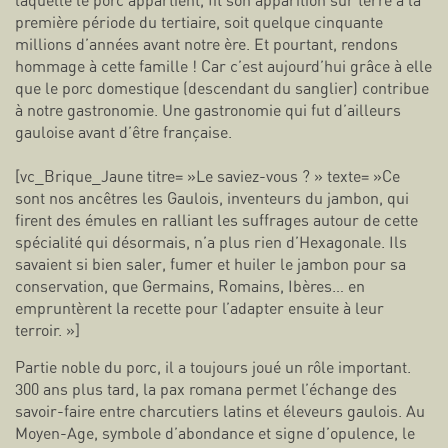
laquelle le porc appartient, fit son apparition sur terre à la
première période du tertiaire, soit quelque cinquante
millions d’années avant notre ère. Et pourtant, rendons
hommage à cette famille ! Car c’est aujourd’hui grâce à elle
que le porc domestique (descendant du sanglier) contribue
à notre gastronomie. Une gastronomie qui fut d’ailleurs
gauloise avant d’être française.
[vc_Brique_Jaune titre= »Le saviez-vous ? » texte= »Ce
sont nos ancêtres les Gaulois, inventeurs du jambon, qui
firent des émules en ralliant les suffrages autour de cette
spécialité qui désormais, n’a plus rien d’Hexagonale. Ils
savaient si bien saler, fumer et huiler le jambon pour sa
conservation, que Germains, Romains, Ibères… en
empruntèrent la recette pour l’adapter ensuite à leur
terroir. »]
Partie noble du porc, il a toujours joué un rôle important.
300 ans plus tard, la pax romana permet l’échange des
savoir-faire entre charcutiers latins et éleveurs gaulois. Au
Moyen-Age, symbole d’abondance et signe d’opulence, le