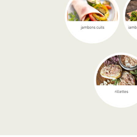
jambons cuits
jamb
rillettes