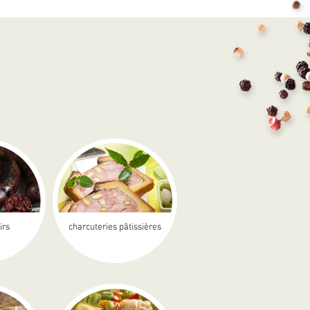
irs
charcuteries pâtissières