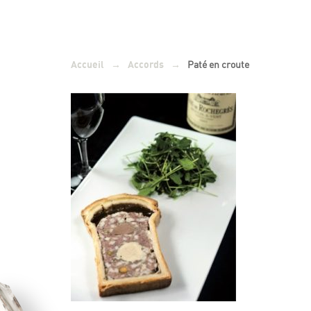
→
→
Paté en croute
Accueil
Accords