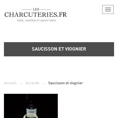
Toggl
naviga
SAUCISSON ET VIOGNIER
→
→
Saucisson et viognier
Accueil
Accords