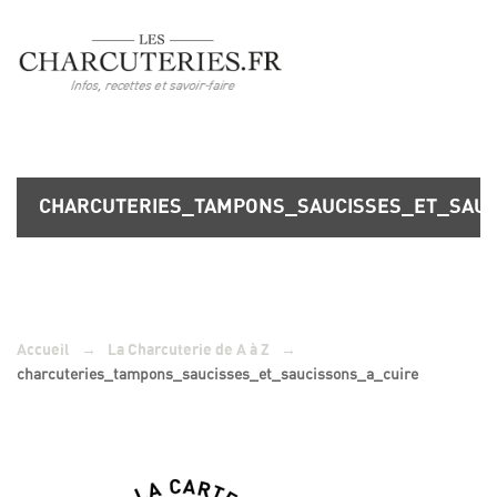
CHARCUTERIES_TAMPONS_SAUCISSES_ET_SAUC
→
→
Accueil
La Charcuterie de A à Z
charcuteries_tampons_saucisses_et_saucissons_a_cuire