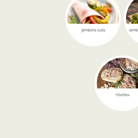
jambons cuits
jamb
rillettes