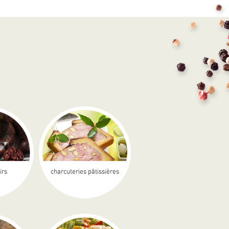
irs
charcuteries pâtissières