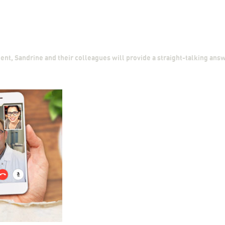
ent, Sandrine and their colleagues will provide a straight-talking answ