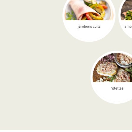
jambons cuits
jamb
rillettes