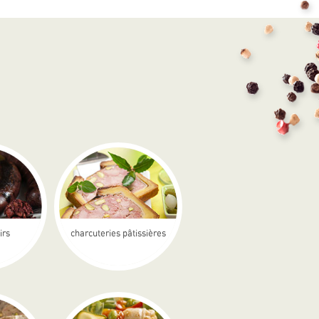
irs
charcuteries pâtissières