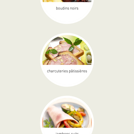
boudins noirs
charcuteries pâtissières
jambons cuits