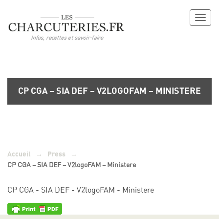
Toggl
naviga
CP CGA – SIA DEF – V2LOGOFAM – MINISTERE
→
→
Accueil
Press
CP CGA – SIA DEF – V2logoFAM – Ministere
CP CGA - SIA DEF - V2logoFAM - Ministere