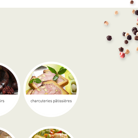
irs
charcuteries pâtissières