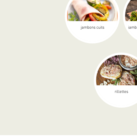
jambons cuits
jamb
rillettes