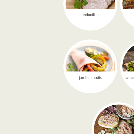
andouilles
jambons cuits
jamb