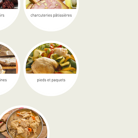
irs
charcuteries pâtissières
rines
pieds et paquets