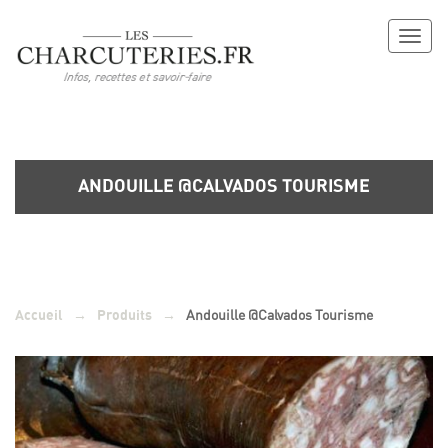
Toggl
naviga
ANDOUILLE @CALVADOS TOURISME
→
→
Andouille @Calvados Tourisme
Accueil
Produits