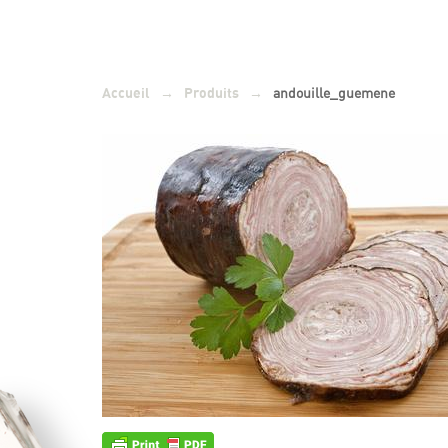
→
→
andouille_guemene
Accueil
Produits