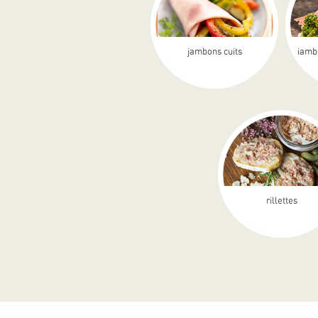
jambons cuits
jamb
rillettes