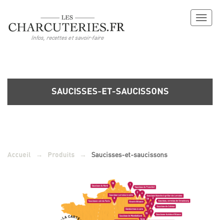
Toggl
naviga
SAUCISSES-ET-SAUCISSONS
→
→
Saucisses-et-saucissons
Accueil
Produits