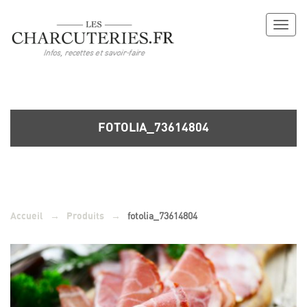
Toggl
naviga
FOTOLIA_73614804
→
→
fotolia_73614804
Accueil
Produits