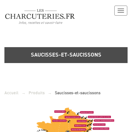
Toggl
naviga
SAUCISSES-ET-SAUCISSONS
→
→
Saucisses-et-saucissons
Accueil
Produits