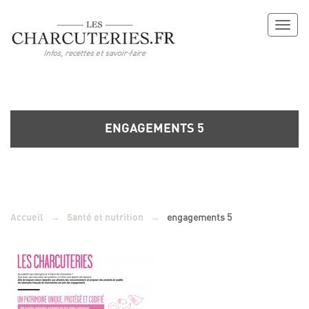
Toggl
naviga
ENGAGEMENTS 5
→
→
engagements 5
Accueil
Santé et nutrition