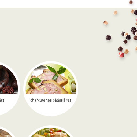
irs
charcuteries pâtissières