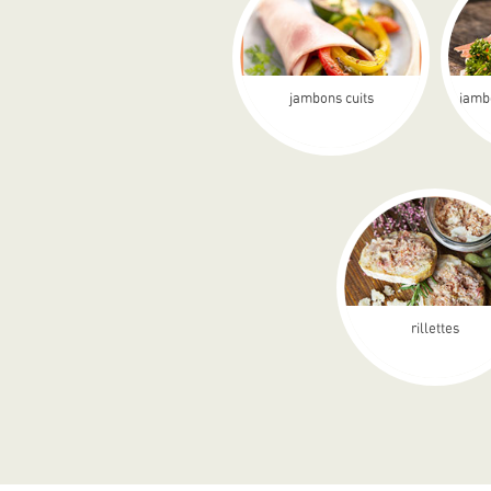
jambons cuits
jamb
rillettes