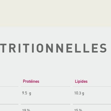
TRITIONNELLES
Protéines
Lipides
9.5 g
10.3 g
19 %
15 %