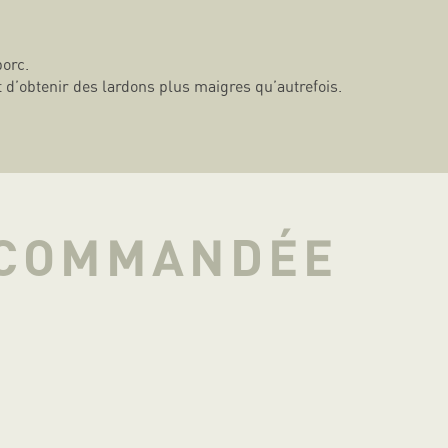
porc.
t d’obtenir des lardons plus maigres qu’autrefois.
ECOMMANDÉE