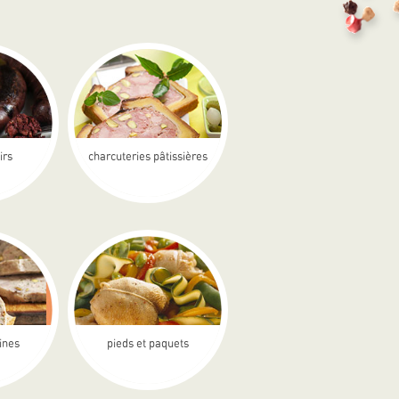
irs
charcuteries pâtissières
rines
pieds et paquets