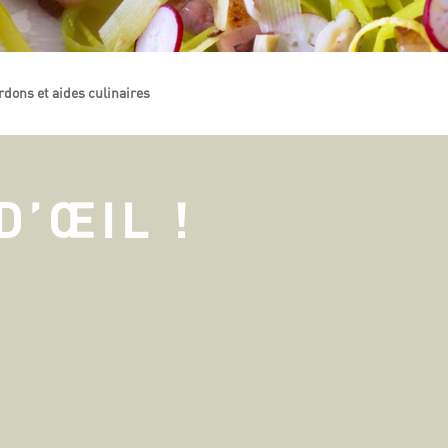
ardons et aides culinaires
D’ŒIL !