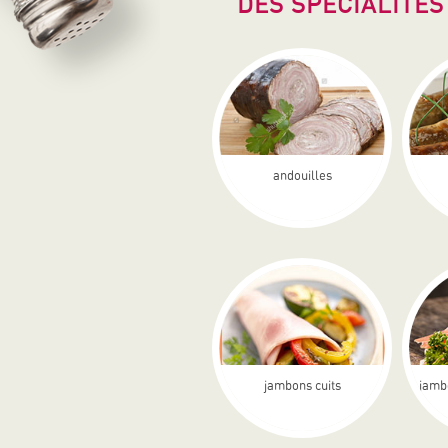
DES SPÉCIALITÉS
andouilles
jambons cuits
jamb