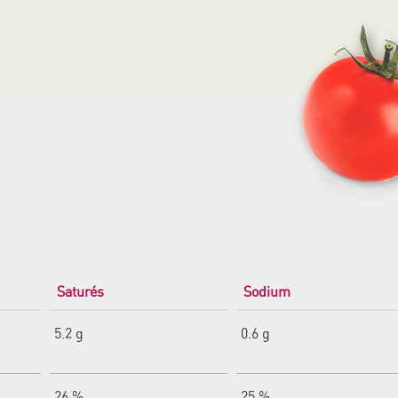
Saturés
Sodium
5.2 g
0.6 g
26 %
25 %