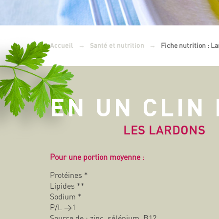
→
→
Fiche nutrition : L
Accueil
Santé et nutrition
EN UN CLIN 
LES LARDONS
Pour une portion moyenne
:
Protéines *
Lipides **
Sodium *
P/L >1
Source de : zinc, sélénium, B12