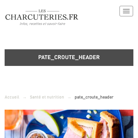
Toggl
naviga
PATE_CROUTE_HEADER
→
→
pate_croute_header
Accueil
Santé et nutrition