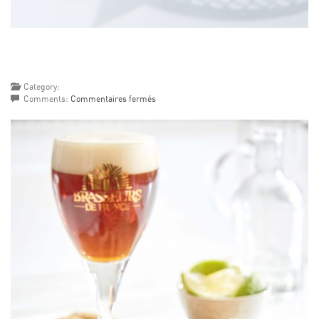
Category:
sur
Comments:
Commentaires fermés
FRIAND
À
LA
SAUCISSE
ET
AUX
TOMATES
CERISES