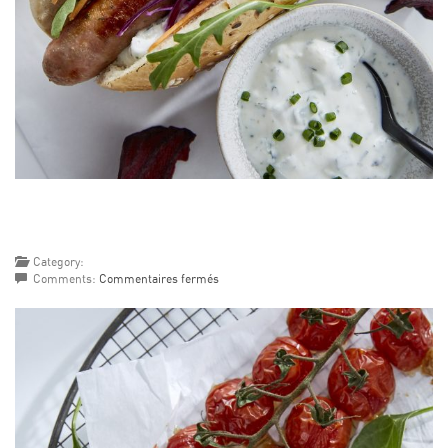
Category:
sur
Comments:
Commentaires fermés
HOT
DOG
À
LA
CHIPOLATA
&
CHOUX
ROUGE